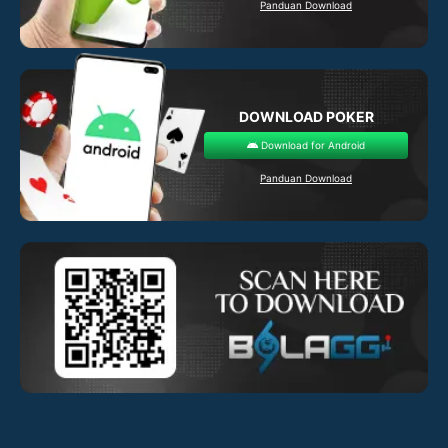
Panduan Download
DOWNLOAD POKER
Download for Android
Panduan Download