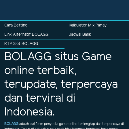
Cara Betting
Kalkulator Mix Parlay
Link Alternatif BOLAGG
Jadwal Bank
RTP Slot BOLAGG
BOLAGG situs Game
online terbaik,
terupdate, terpercaya
dan terviral di
Indonesia.
BOLAGG
adalah platform penyedia game online terlengkap dan terpercaya di