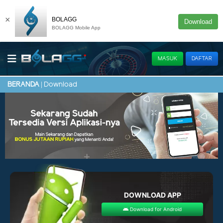
×
BOLAGG
Download
BOLAGG Mobile App
MASUK
DAFTAR
Download
BERANDA
DOWNLOAD APP
Download for Android